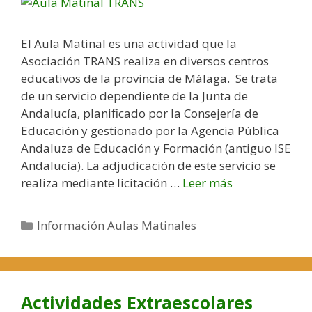
P
s
r
o
El Aula Matinal es una actividad que la
i
Asociación TRANS realiza en diversos centros
n
educativos de la provincia de Málaga. Se trata
f
de un servicio dependiente de la Junta de
a
Andalucía, planificado por la Consejería de
n
Educación y gestionado por la Agencia Pública
c
Andaluza de Educación y Formación (antiguo ISE
i
Andalucía). La adjudicación de este servicio se
a
realiza mediante licitación …
Leer más
A
?
u
l
C
Información Aulas Matinales
a
a
M
t
a
e
t
g
Actividades Extraescolares
i
o