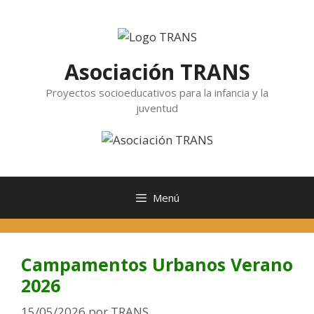
Saltar
al
contenido
Asociación TRANS
Proyectos socioeducativos para la infancia y la
juventud
Menú
Campamentos Urbanos Verano
2026
15/05/2026
por
TRANS