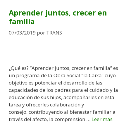
e
d
g
Aprender juntos, crecer en
a
o
familia
d
r
e
í
07/03/2019
por
TRANS
s
a
E
s
x
t
r
¿Qué es? “Aprender juntos, crecer en familia” es
a
un programa de la Obra Social ”la Caixa” cuyo
e
objetivo es potenciar el desarrollo de las
s
capacidades de los padres para el cuidado y la
c
educación de sus hijos, acompañarles en esta
o
tarea y ofrecerles colaboración y
l
consejo, contribuyendo al bienestar familiar a
a
través del afecto, la comprensión …
Leer más
A
r
p
e