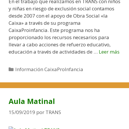
En el trabajo que realizamos en TRANS con niños
i
y niñas en riesgo de exclusión social contamos
v
desde 2007 con el apoyo de Obra Social «la
o
Caixa» a través de su programa
CaixaProinfancia. Este programa nos ha
proporcionado los recursos necesarios para
llevar a cabo acciones de refuerzo educativo,
educación a través de actividades de …
Leer más
¿
Q
u
C
Información CaixaProInfancia
é
a
e
t
s
e
C
g
Aula Matinal
a
o
i
r
15/09/2019
por
TRANS
x
í
a
a