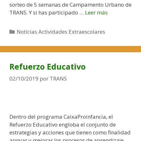
sorteo de 5 semanas de Campamento Urbano de
TRANS. Y si has participado …
Leer más
P
o
n
C
Noticias Actividades Extraescolares
l
a
e
t
n
e
o
g
Refuerzo Educativo
t
o
a
r
02/10/2019
por
TRANS
a
í
t
a
u
s
a
c
Dentro del programa CaixaProinfancia, el
t
Refuerzo Educativo engloba el conjunto de
i
estrategias y acciones que tienen como finalidad
v
apoyar y mejorar los procesos de aprendizaje,