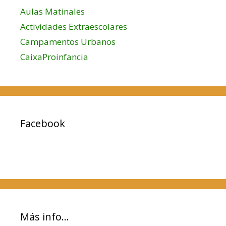
r
Aulas Matinales
e
Actividades Extraescolares
n
Campamentos Urbanos
f
a
CaixaProinfancia
m
i
l
i
a
Facebook
Más info…