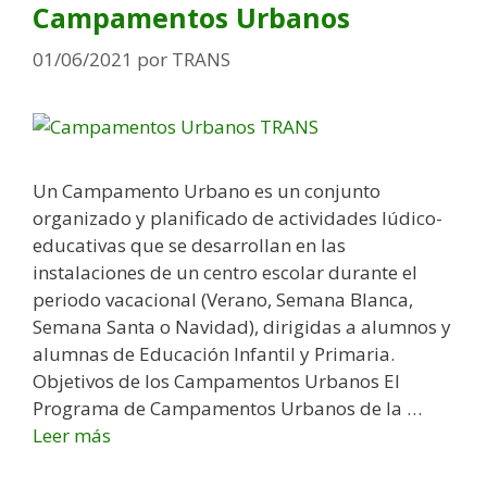
g
Campamentos Urbanos
o
r
01/06/2021
por
TRANS
í
a
s
Un Campamento Urbano es un conjunto
organizado y planificado de actividades lúdico-
educativas que se desarrollan en las
instalaciones de un centro escolar durante el
periodo vacacional (Verano, Semana Blanca,
Semana Santa o Navidad), dirigidas a alumnos y
alumnas de Educación Infantil y Primaria.
Objetivos de los Campamentos Urbanos El
Programa de Campamentos Urbanos de la …
Leer más
C
a