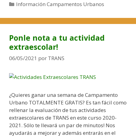
m
C
Información Campamentos Urbanos
p
a
a
t
m
e
e
g
Ponle nota a tu actividad
n
o
extraescolar!
t
r
o
í
06/05/2021
por
TRANS
s
a
U
s
r
b
a
¿Quieres ganar una semana de Campamento
n
Urbano TOTALMENTE GRATIS? Es tan fácil como
o
rellenar la evaluación de tus actividades
s
extraescolares de TRANS en este curso 2020-
2021. Sólo te llevará un par de minutos! Nos
ayudarás a mejorar y además entrarás en el