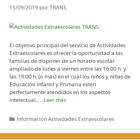
n
r
15/09/2019
por
TRANS
a
í
l
a
s
El objetivo principal del servicio de Actividades
Extraescolares es ofrecer la oportunidad a las
familias de disponer de un horario escolar
ampliado de lunes a viernes entre las 16:00 h. y
las 19:00 h. (o más) en el cual los niños y niñas de
Educación Infantil y Primaria estén
perfectamente atendidos en los aspectos
intelectual, …
Leer más
A
c
t
C
Información Actividades Extraescolares
i
a
v
t
i